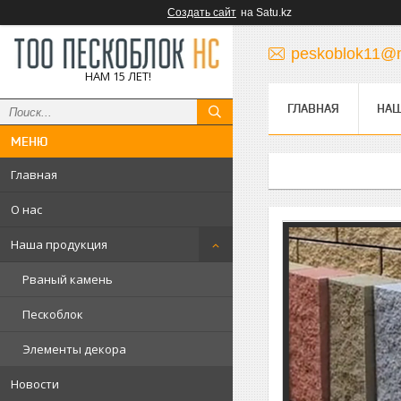
Создать сайт
на Satu.kz
peskoblok11@m
НАМ 15 ЛЕТ!
ГЛАВНАЯ
НАШ
Главная
О нас
Наша продукция
Рваный камень
Пескоблок
Элементы декора
Новости