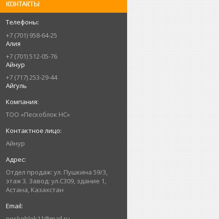
КОНТАКТЫ
+7 (701) 958-64-25
Алия
+7 (701) 512-05-76
Айнур
+7 (717) 253-29-44
Айгуль
ТОО «Пескоблок НС»
Айнур
Отдел продаж: ул. Пушкина 59/3,
этаж 3. Завод: ул.С309, здание 1,
Астана, Казахстан
peskoblok11@mail.ru