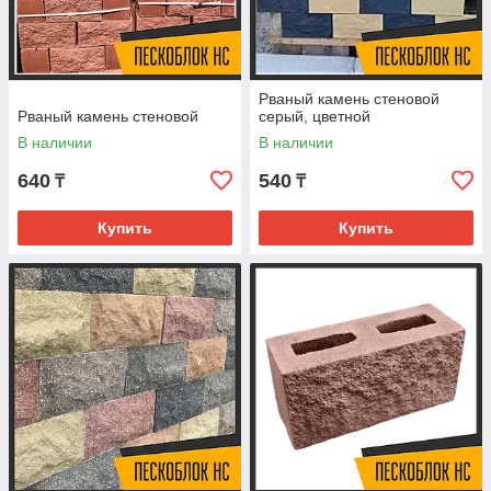
стандартный серый камень, и цветной вариант. Эт
оптимальную расцветку
под вкусовые предпочт
Стройматериал
не требует дополнительного ух
Рваный камень стеновой
Рваный камень стеновой
серый, цветной
Где можно купить рваный камень?
В наличии
В наличии
640
540
₸
₸
Если вы заинтересованы в этой продукции, то
"Пескоблок НС" предлагает покупателям разно
Купить
Купить
строительного материала. Вы без особых усил
вариант.