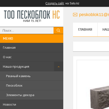
Создать сайт
на Satu.kz
peskoblok11@m
НАМ 15 ЛЕТ!
ГЛАВНАЯ
НАШ
Главная
О нас
Наша продукция
Рваный камень
Пескоблок
Элементы декора
Новости