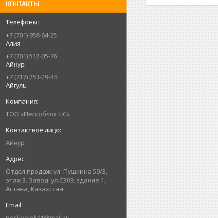
КОНТАКТЫ
+7 (701) 958-64-25
Алия
+7 (701) 512-05-76
Айнур
+7 (717) 253-29-44
Айгуль
ТОО «Пескоблок НС»
Айнур
Отдел продаж: ул. Пушкина 59/3,
этаж 3. Завод: ул.С309, здание 1,
Астана, Казахстан
peskoblok11@mail.ru