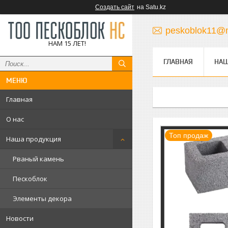
Создать сайт
на Satu.kz
peskoblok11@m
НАМ 15 ЛЕТ!
ГЛАВНАЯ
НАШ
Главная
О нас
Топ продаж
Наша продукция
Рваный камень
Пескоблок
Элементы декора
Новости