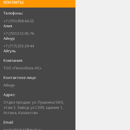
КОНТАКТЫ
+7 (701) 958-64-25
Алия
+7 (701) 512-05-76
Айнур
+7 (717) 253-29-44
Айгуль
ТОО «Пескоблок НС»
Айнур
Отдел продаж: ул. Пушкина 59/3,
этаж 3. Завод: ул.С309, здание 1,
Астана, Казахстан
peskoblok11@mail.ru