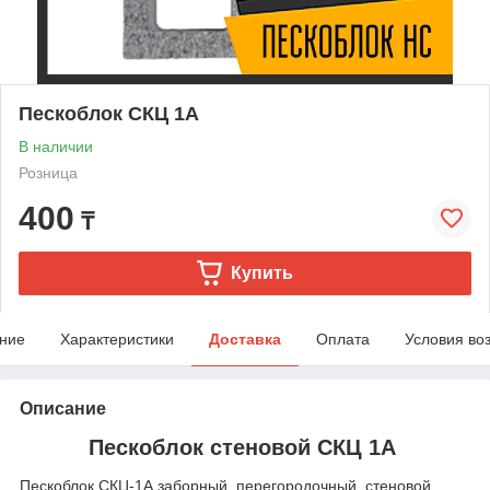
Пескоблок СКЦ 1А
В наличии
Розница
400
₸
Купить
ние
Характеристики
Доставка
Оплата
Условия во
Описание
Пескоблок стеновой СКЦ 1А
Пескоблок СКЦ-1А заборный, перегородочный, стеновой.