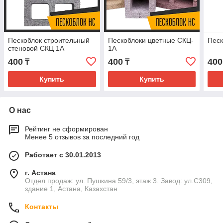
Пескоблок строительный
Пескоблоки цветные СКЦ-
Песк
стеновой СКЦ 1А
1А
400
400
400
₸
₸
Купить
Купить
О нас
Рейтинг не сформирован
Менее 5 отзывов за последний год
Работает с 30.01.2013
г. Астана
Отдел продаж: ул. Пушкина 59/3, этаж 3. Завод: ул.С309,
здание 1, Астана, Казахстан
Контакты