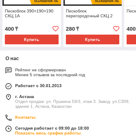
Пескоблок 390×190×190
Пескоблок
Песк
СКЦ 1А
перегородочный СКЦ 2
400
280
400
₸
₸
Купить
Купить
О нас
Рейтинг не сформирован
Менее 5 отзывов за последний год
Работает с 30.01.2013
г. Астана
Отдел продаж: ул. Пушкина 59/3, этаж 3. Завод: ул.С309,
здание 1, Астана, Казахстан
Контакты
Сегодня работает с 09:00 до 18:00
Показать весь график работы