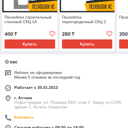
Пескоблок строительный
Пескоблок
Песк
стеновой СКЦ 1А
перегородочный СКЦ 2
400
280
350
₸
₸
Купить
Купить
О нас
Рейтинг не сформирован
Менее 5 отзывов за последний год
Работает с 30.01.2013
г. Астана
Отдел продаж: ул. Пушкина 59/3, этаж 3. Завод: ул.С309,
здание 1, Астана, Казахстан
Контакты
Сегодня работает с 09:00 до 18:00